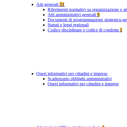
Atti generali
53
Riferimenti normativi su organizzazione e at
Atti amministrativi generali
9
Documenti di programmazione strategico-ge
Statuti e leggi regionali
Codice disciplinare e codice di condotta
1
Oneri informativi per cittadini e imprese
Scadenzario obblighi amministrativi
Oneri informativi per cittadini e imprese