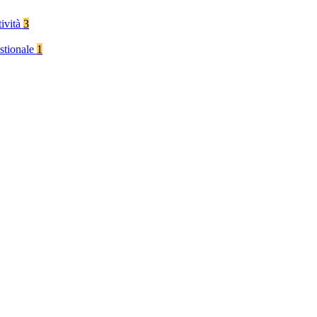
tività
3
stionale
1