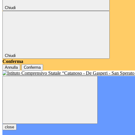
Chiudi
Chiudi
Conferma
Annulla
Conferma
close