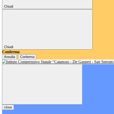
Chiudi
Chiudi
Conferma
Annulla
Conferma
close