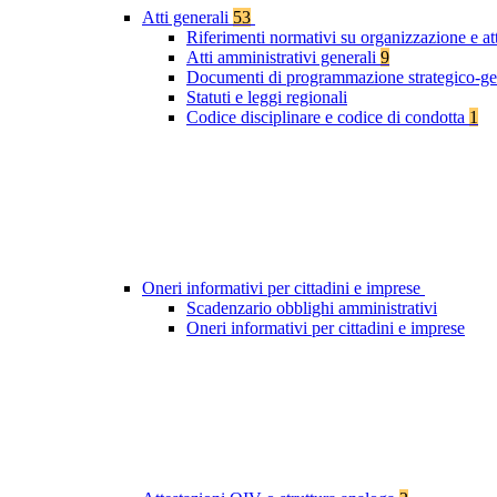
Atti generali
53
Riferimenti normativi su organizzazione e at
Atti amministrativi generali
9
Documenti di programmazione strategico-ge
Statuti e leggi regionali
Codice disciplinare e codice di condotta
1
Oneri informativi per cittadini e imprese
Scadenzario obblighi amministrativi
Oneri informativi per cittadini e imprese