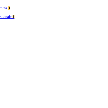
tività
3
stionale
1