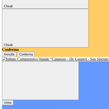
Chiudi
Chiudi
Conferma
Annulla
Conferma
close