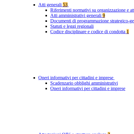
Atti generali
53
Riferimenti normativi su organizzazione e at
Atti amministrativi generali
9
Documenti di programmazione strategico-ge
Statuti e leggi regionali
Codice disciplinare e codice di condotta
1
Oneri informativi per cittadini e imprese
Scadenzario obblighi amministrativi
Oneri informativi per cittadini e imprese