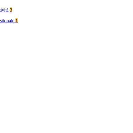
tività
3
stionale
1