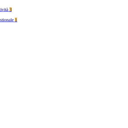
tività
3
stionale
1