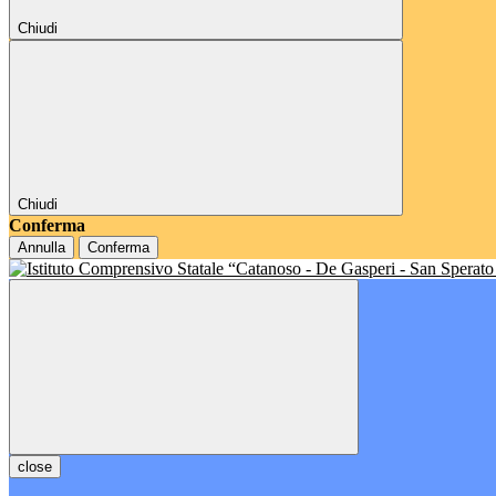
Chiudi
Chiudi
Conferma
Annulla
Conferma
close