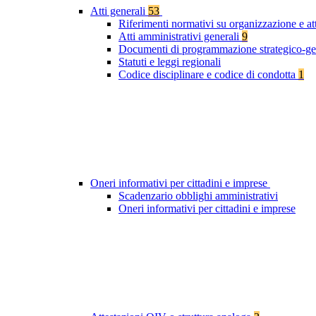
Atti generali
53
Riferimenti normativi su organizzazione e at
Atti amministrativi generali
9
Documenti di programmazione strategico-ge
Statuti e leggi regionali
Codice disciplinare e codice di condotta
1
Oneri informativi per cittadini e imprese
Scadenzario obblighi amministrativi
Oneri informativi per cittadini e imprese