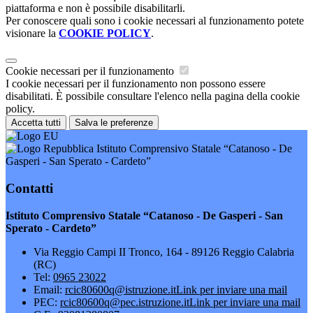
piattaforma e non è possibile disabilitarli.
Per conoscere quali sono i cookie necessari al funzionamento potete
visionare la
COOKIE POLICY
.
Cookie necessari per il funzionamento
I cookie necessari per il funzionamento non possono essere
disabilitati. È possibile consultare l'elenco nella pagina della cookie
policy.
Accetta tutti
Salva le preferenze
Istituto Comprensivo Statale “Catanoso - De
Gasperi - San Sperato - Cardeto”
Contatti
Istituto Comprensivo Statale “Catanoso - De Gasperi - San
Sperato - Cardeto”
Via Reggio Campi II Tronco, 164 - 89126 Reggio Calabria
(RC)
Tel:
0965 23022
Email:
rcic80600q@istruzione.it
Link per inviare una mail
PEC:
rcic80600q@pec.istruzione.it
Link per inviare una mail