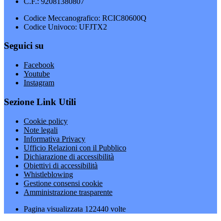
C.F.: 92081380807
Codice Meccanografico: RCIC80600Q
Codice Univoco: UFJTX2
Seguici su
Facebook
Youtube
Instagram
Sezione Link Utili
Cookie policy
Note legali
Informativa Privacy
Ufficio Relazioni con il Pubblico
Dichiarazione di accessibilità
Obiettivi di accessibilità
Whistleblowing
Gestione consensi cookie
Amministrazione trasparente
Pagina visualizzata
122440
volte