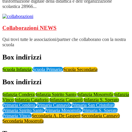
trasformazione digitale della didattica e dell’organizzazione
scolastica 28966...
Collaborazioni
NEWS
Qui trovi tutte le associazioni/partner che collaborano con la nostra
scuola
Box indirizzi
Scuola Infanzia
Scuola Primaria
Scuola Secondaria
Box indirizzi
Infanzia Condera
Infanzia Spirito Santo
Infanzia Mosorrofa
Infanzia
Vinco
Infanzia Cataforio
Infanzia Cannavò
Infanzia S. Sperato
Primaria Condera
Primaria Cannavò
Primaria San Cristoforo
Primaria Spirito Santo
Primaria Mosorrofa
Primaria S. Sperato
Primaria Vinco
Secondaria A. De Gasperi
Secondaria Cannavò
Secondaria Mosorrofa