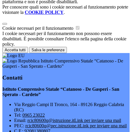
piattaforma e non è possibile disabilitarli.
Per conoscere quali sono i cookie necessari al funzionamento potete
visionare la
COOKIE POLICY
.
Cookie necessari per il funzionamento
I cookie necessari per il funzionamento non possono essere
disabilitati. È possibile consultare l'elenco nella pagina della cookie
policy.
Accetta tutti
Salva le preferenze
Istituto Comprensivo Statale “Catanoso - De
Gasperi - San Sperato - Cardeto”
Contatti
Istituto Comprensivo Statale “Catanoso - De Gasperi - San
Sperato - Cardeto”
Via Reggio Campi II Tronco, 164 - 89126 Reggio Calabria
(RC)
Tel:
0965 23022
Email:
rcic80600q@istruzione.it
Link per inviare una mail
PEC:
rcic80600q@pec.istruzione.it
Link per inviare una mail
C.F.: 92081380807