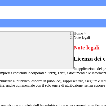
Home
>
Note legali
Note legali
Licenza dei c
In applicazione del pr
si i contenuti incorporati di terzi), i dati, i documenti e le informazi
comunicare al pubblico, esporre in pubblico), rappresentare, eseguire e r
 fine, anche commerciale con il solo onere di attribuzione, senza apporre 
enti una visione completa dell'Amministrazione e per consentire un facile ac