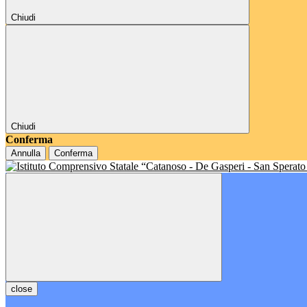
Chiudi
Chiudi
Conferma
Annulla
Conferma
close