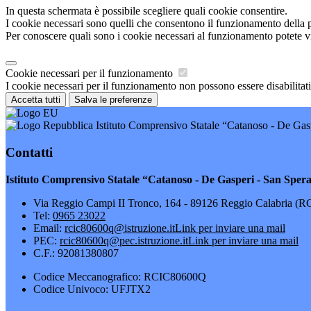
In questa schermata è possibile scegliere quali cookie consentire.
I cookie necessari sono quelli che consentono il funzionamento della pi
Per conoscere quali sono i cookie necessari al funzionamento potete v
Cookie necessari per il funzionamento
I cookie necessari per il funzionamento non possono essere disabilitati.
Accetta tutti
Salva le preferenze
Istituto Comprensivo Statale “Catanoso - De Gasp
Contatti
Istituto Comprensivo Statale “Catanoso - De Gasperi - San Sper
Via Reggio Campi II Tronco, 164 - 89126 Reggio Calabria (R
Tel:
0965 23022
Email:
rcic80600q@istruzione.it
Link per inviare una mail
PEC:
rcic80600q@pec.istruzione.it
Link per inviare una mail
C.F.: 92081380807
Codice Meccanografico: RCIC80600Q
Codice Univoco: UFJTX2