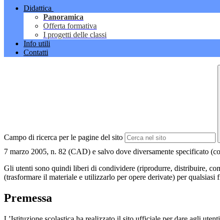
Didattica
Panoramica
Offerta formativa
I progetti delle classi
Info utili
Contatti
Campo di ricerca per le pagine del sito
7 marzo 2005, n. 82 (CAD) e salvo dove diversamente specificato (compre
Gli utenti sono quindi liberi di condividere (riprodurre, distribuire, 
(trasformare il materiale e utilizzarlo per opere derivate) per qualsiasi
Premessa
L’Istituzione scolastica ha realizzato il sito ufficiale per dare agli ut