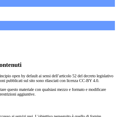
ontenuti
incipio open by default ai sensi dell’articolo 52 del decreto legislativo
oni pubblicati sul sito sono rilasciati con licenza CC-BY 4.0.
ecitare questo materiale con qualsiasi mezzo e formato e modificare
restrizioni aggiuntive.
cesso ai servizi resi. L'obiettivo perseguito è quello di fornire