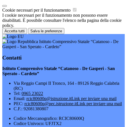
Cookie necessari per il funzionamento
I cookie necessari per il funzionamento non possono essere
disabilitati. È possibile consultare l'elenco nella pagina della cookie
policy.
Accetta tutti
Salva le preferenze
Istituto Comprensivo Statale “Catanoso - De
Gasperi - San Sperato - Cardeto”
Contatti
Istituto Comprensivo Statale “Catanoso - De Gasperi - San
Sperato - Cardeto”
Via Reggio Campi II Tronco, 164 - 89126 Reggio Calabria
(RC)
Tel:
0965 23022
Email:
rcic80600q@istruzione.it
Link per inviare una mail
PEC:
rcic80600q@pec.istruzione.it
Link per inviare una mail
C.F.: 92081380807
Codice Meccanografico: RCIC80600Q
Codice Univoco: UFJTX2