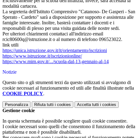
Esclusivamente per la scuola dell'infanzia, invece, sarà accettata la
modalità cartacea.
La segreteria dell'Istituto Comprensivo "Catanoso- De Gasperi - San
Sperato - Cardeto" sarà a disposizione per supporto e assistenza alle
famiglie interessate. Inoltre, basterà contattare i docenti e i
responsabili di plesso per una visita guidata delle nostre sedi.
Per ulteriori chiarimenti contattaci all'indirizzo email
rcic80600q@istruzione.it o al numero di telefono 096523022.
link utili
https://unica.istruzione.gov.it/it/orientamento/iscrizioni
https://www.istruzione.it/iscrizionionline/
https://www.mim.gov.it/.../scuola-dal-13-gennaio-al-14
Notizie
Questo sito o gli strumenti terzi da questo utilizzati si avvalgono di
cookie necessari al funzionamento ed utili alle finalità illustrate nella
COOKIE POLICY
.
Personalizza
Rifiuta tutti
i cookies
Accetta tutti
i cookies
Gestione cookie
In questa schermata è possibile scegliere quali cookie consentire.
I cookie necessari sono quelli che consentono il funzionamento della
piattaforma e non è possibile disabilitarli.
Per conoscere quali sono i cookie necessari al funzionamento potete