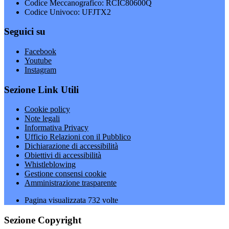
Codice Meccanografico: RCIC80600Q
Codice Univoco: UFJTX2
Seguici su
Facebook
Youtube
Instagram
Sezione Link Utili
Cookie policy
Note legali
Informativa Privacy
Ufficio Relazioni con il Pubblico
Dichiarazione di accessibilità
Obiettivi di accessibilità
Whistleblowing
Gestione consensi cookie
Amministrazione trasparente
Pagina visualizzata
732
volte
Sezione Copyright