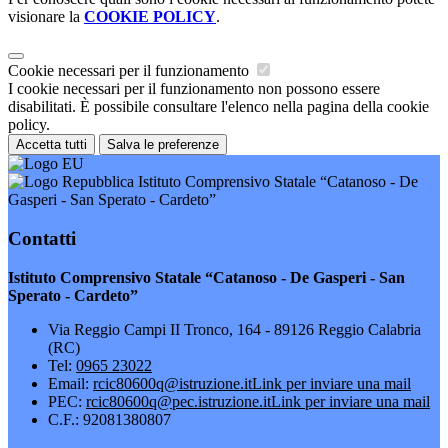
visionare la
COOKIE POLICY
.
Cookie necessari per il funzionamento
I cookie necessari per il funzionamento non possono essere
disabilitati. È possibile consultare l'elenco nella pagina della cookie
policy.
Accetta tutti
Salva le preferenze
Istituto Comprensivo Statale “Catanoso - De
Gasperi - San Sperato - Cardeto”
Contatti
Istituto Comprensivo Statale “Catanoso - De Gasperi - San
Sperato - Cardeto”
Via Reggio Campi II Tronco, 164 - 89126 Reggio Calabria
(RC)
Tel:
0965 23022
Email:
rcic80600q@istruzione.it
Link per inviare una mail
PEC:
rcic80600q@pec.istruzione.it
Link per inviare una mail
C.F.: 92081380807