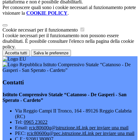
piattaforma e non è possibile disabilitarli.
Per conoscere quali sono i cookie necessari al funzionamento potete
visionare la
COOKIE POLICY
.
Cookie necessari per il funzionamento
I cookie necessari per il funzionamento non possono essere
disabilitati. È possibile consultare l'elenco nella pagina della cookie
policy.
Accetta tutti
Salva le preferenze
Istituto Comprensivo Statale “Catanoso - De
Gasperi - San Sperato - Cardeto”
Contatti
Istituto Comprensivo Statale “Catanoso - De Gasperi - San
Sperato - Cardeto”
Via Reggio Campi II Tronco, 164 - 89126 Reggio Calabria
(RC)
Tel:
0965 23022
Email:
rcic80600q@istruzione.it
Link per inviare una mail
PEC:
rcic80600q@pec.istruzione.it
Link per inviare una mail
C.F.: 92081380807