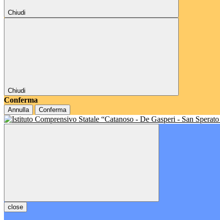
Chiudi
Chiudi
Conferma
Annulla
Conferma
close