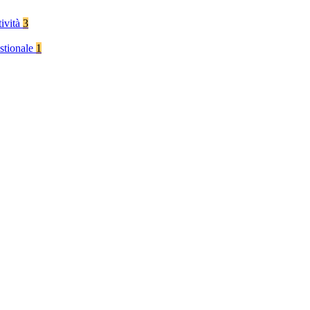
tività
3
stionale
1