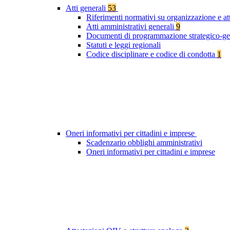
Atti generali
53
Riferimenti normativi su organizzazione e at
Atti amministrativi generali
9
Documenti di programmazione strategico-ge
Statuti e leggi regionali
Codice disciplinare e codice di condotta
1
Oneri informativi per cittadini e imprese
Scadenzario obblighi amministrativi
Oneri informativi per cittadini e imprese