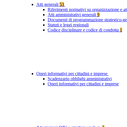
Atti generali
53
Riferimenti normativi su organizzazione e at
Atti amministrativi generali
9
Documenti di programmazione strategico-ge
Statuti e leggi regionali
Codice disciplinare e codice di condotta
1
Oneri informativi per cittadini e imprese
Scadenzario obblighi amministrativi
Oneri informativi per cittadini e imprese