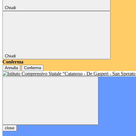
Chiudi
Chiudi
Conferma
Annulla
Conferma
close