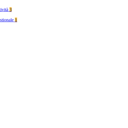
tività
3
stionale
1