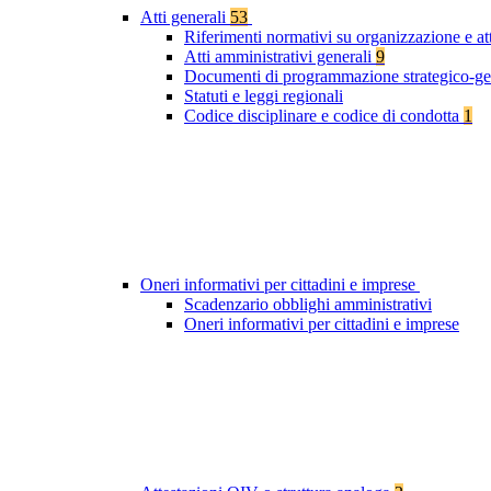
Atti generali
53
Riferimenti normativi su organizzazione e at
Atti amministrativi generali
9
Documenti di programmazione strategico-ge
Statuti e leggi regionali
Codice disciplinare e codice di condotta
1
Oneri informativi per cittadini e imprese
Scadenzario obblighi amministrativi
Oneri informativi per cittadini e imprese