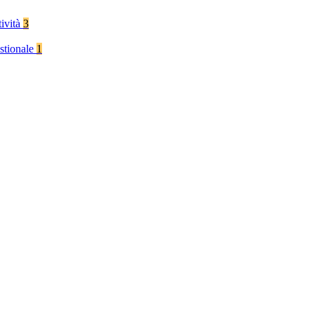
tività
3
stionale
1