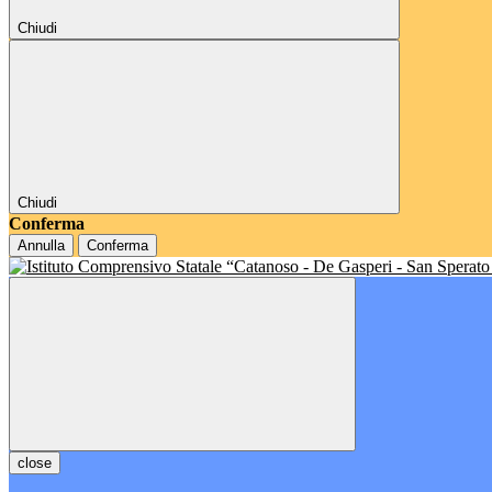
Chiudi
Chiudi
Conferma
Annulla
Conferma
close