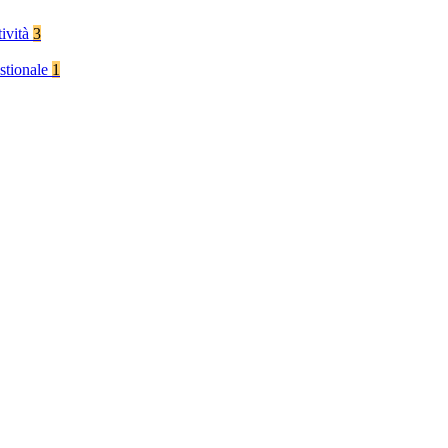
tività
3
stionale
1