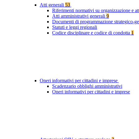
Atti generali
53
Riferimenti normativi su organizzazione e at
Atti amministrativi generali
9
Documenti di programmazione strategico-ge
Statuti e leggi regionali
Codice disciplinare e codice di condotta
1
Oneri informativi per cittadini e imprese
Scadenzario obblighi amministrativi
Oneri informativi per cittadini e imprese