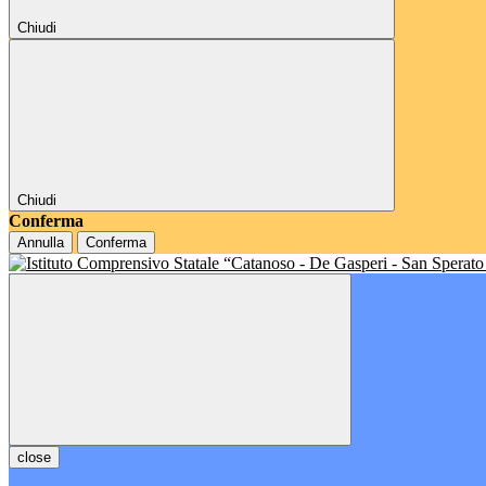
Chiudi
Chiudi
Conferma
Annulla
Conferma
close