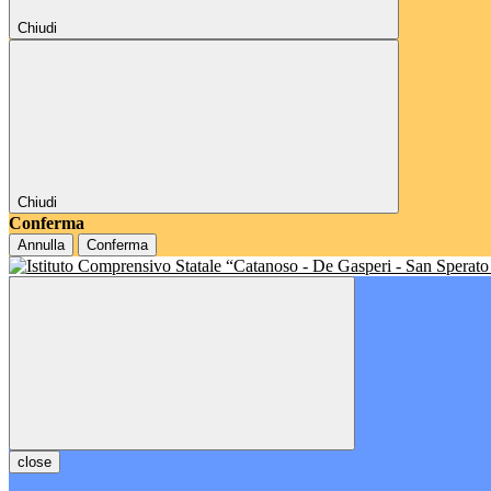
Chiudi
Chiudi
Conferma
Annulla
Conferma
close