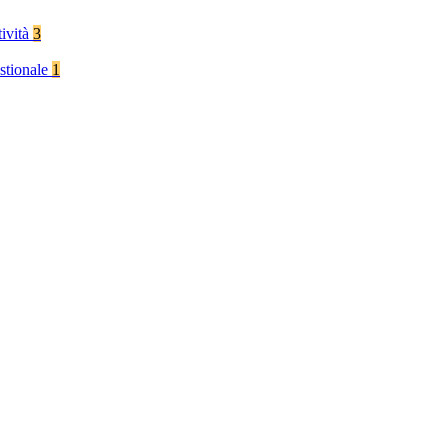
tività
3
stionale
1