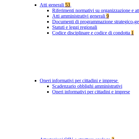
Atti generali
53
Riferimenti normativi su organizzazione e at
Atti amministrativi generali
9
Documenti di programmazione strategico-ge
Statuti e leggi regionali
Codice disciplinare e codice di condotta
1
Oneri informativi per cittadini e imprese
Scadenzario obblighi amministrativi
Oneri informativi per cittadini e imprese