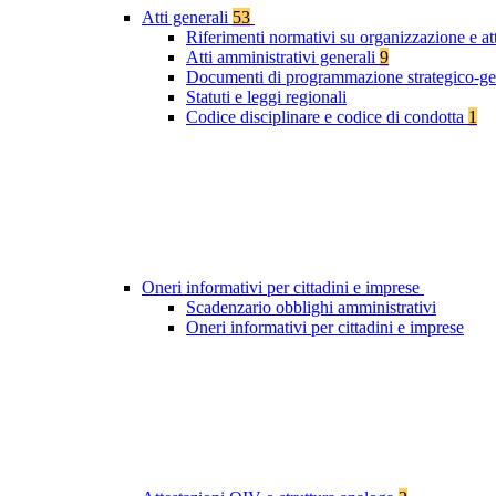
Atti generali
53
Riferimenti normativi su organizzazione e at
Atti amministrativi generali
9
Documenti di programmazione strategico-ge
Statuti e leggi regionali
Codice disciplinare e codice di condotta
1
Oneri informativi per cittadini e imprese
Scadenzario obblighi amministrativi
Oneri informativi per cittadini e imprese