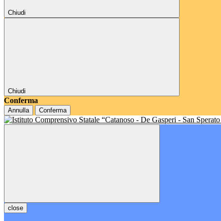
Chiudi
Chiudi
Conferma
Annulla
Conferma
close