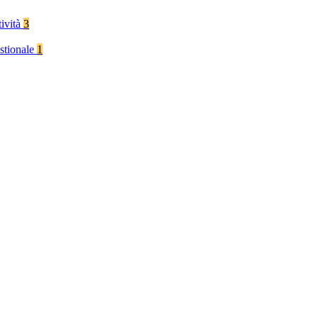
tività
3
stionale
1