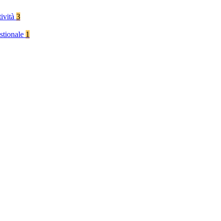
tività
3
stionale
1