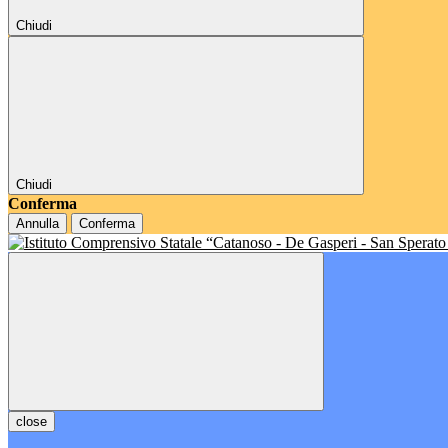
Chiudi
Chiudi
Conferma
Annulla
Conferma
close