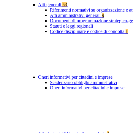
Atti generali
53
Riferimenti normativi su organizzazione e at
Atti amministrativi generali
9
Documenti di programmazione strategico-ge
Statuti e leggi regionali
Codice disciplinare e codice di condotta
1
Oneri informativi per cittadini e imprese
Scadenzario obblighi amministrativi
Oneri informativi per cittadini e imprese