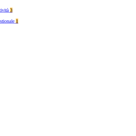
tività
3
stionale
1