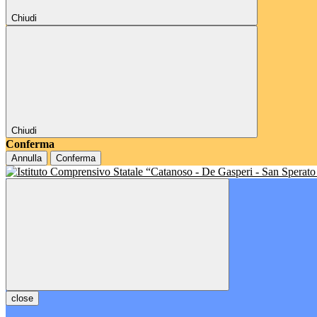
Chiudi
Chiudi
Conferma
Annulla
Conferma
close