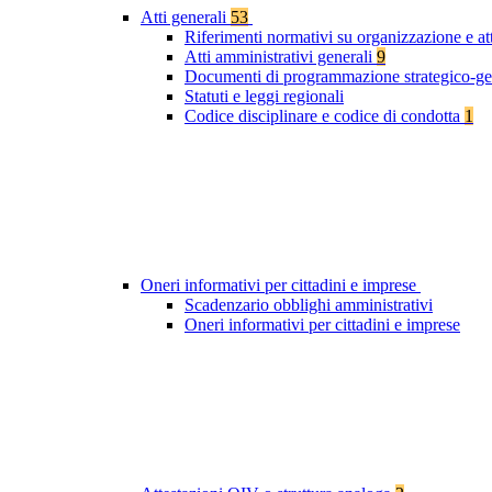
Atti generali
53
Riferimenti normativi su organizzazione e at
Atti amministrativi generali
9
Documenti di programmazione strategico-ge
Statuti e leggi regionali
Codice disciplinare e codice di condotta
1
Oneri informativi per cittadini e imprese
Scadenzario obblighi amministrativi
Oneri informativi per cittadini e imprese