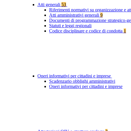
Atti generali
53
Riferimenti normativi su organizzazione e at
Atti amministrativi generali
9
Documenti di programmazione strategico-ge
Statuti e leggi regionali
Codice disciplinare e codice di condotta
1
Oneri informativi per cittadini e imprese
Scadenzario obblighi amministrativi
Oneri informativi per cittadini e imprese