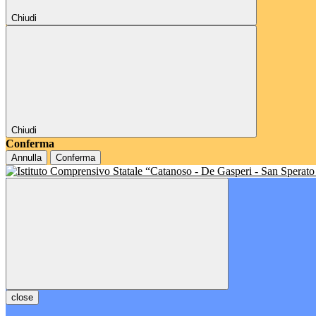
Chiudi
Chiudi
Conferma
Annulla
Conferma
close