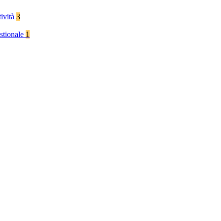
tività
3
stionale
1