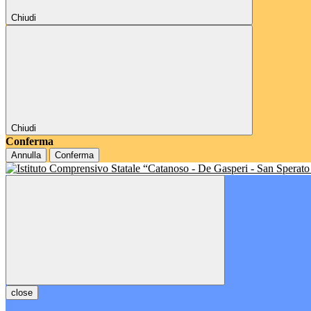
Chiudi
Chiudi
Conferma
Annulla
Conferma
close