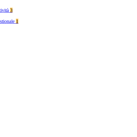
tività
3
stionale
1