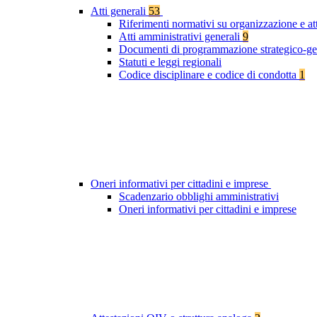
Atti generali
53
Riferimenti normativi su organizzazione e at
Atti amministrativi generali
9
Documenti di programmazione strategico-ge
Statuti e leggi regionali
Codice disciplinare e codice di condotta
1
Oneri informativi per cittadini e imprese
Scadenzario obblighi amministrativi
Oneri informativi per cittadini e imprese