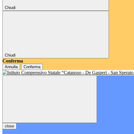
Chiudi
Chiudi
Conferma
Annulla
Conferma
close