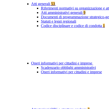
Atti generali
53
Riferimenti normativi su organizzazione e at
Atti amministrativi generali
9
Documenti di programmazione strategico-ge
Statuti e leggi regionali
Codice disciplinare e codice di condotta
1
Oneri informativi per cittadini e imprese
Scadenzario obblighi amministrativi
Oneri informativi per cittadini e imprese