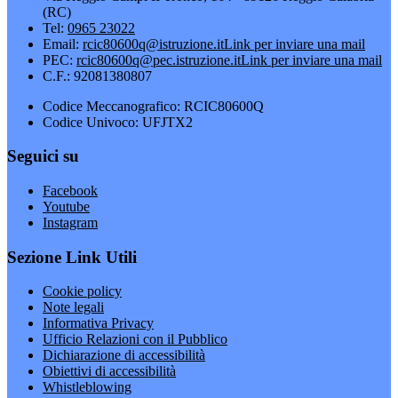
(RC)
Tel:
0965 23022
Email:
rcic80600q@istruzione.it
Link per inviare una mail
PEC:
rcic80600q@pec.istruzione.it
Link per inviare una mail
C.F.: 92081380807
Codice Meccanografico: RCIC80600Q
Codice Univoco: UFJTX2
Seguici su
Facebook
Youtube
Instagram
Sezione Link Utili
Cookie policy
Note legali
Informativa Privacy
Ufficio Relazioni con il Pubblico
Dichiarazione di accessibilità
Obiettivi di accessibilità
Whistleblowing