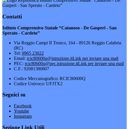
Istituto Comprensivo Statale “Catanoso - De
Gasperi - San Sperato - Cardeto”
Contatti
Istituto Comprensivo Statale “Catanoso - De Gasperi - San
Sperato - Cardeto”
Via Reggio Campi II Tronco, 164 - 89126 Reggio Calabria
(RC)
Tel:
0965 23022
Email:
rcic80600q@istruzione.it
Link per inviare una mail
PEC:
rcic80600q@pec.istruzione.it
Link per inviare una mail
C.F.: 92081380807
Codice Meccanografico: RCIC80600Q
Codice Univoco: UFJTX2
Seguici su
Facebook
Youtube
Instagram
Sezione Link Utili