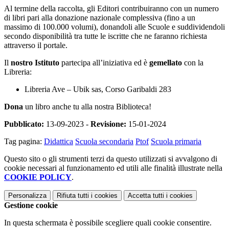
Al termine della raccolta, gli Editori contribuiranno con un numero
di libri pari alla donazione nazionale complessiva (fino a un
massimo di 100.000 volumi), donandoli alle Scuole e suddividendoli
secondo disponibilità tra tutte le iscritte che ne faranno richiesta
attraverso il portale.
Il
nostro Istituto
partecipa all’iniziativa ed è
gemellato
con la
Libreria:
Libreria Ave – Ubik sas, Corso Garibaldi 283
Dona
un libro anche tu alla nostra Biblioteca!
Pubblicato:
13-09-2023 -
Revisione:
15-01-2024
Tag pagina:
Didattica
Scuola secondaria
Ptof
Scuola primaria
Questo sito o gli strumenti terzi da questo utilizzati si avvalgono di
cookie necessari al funzionamento ed utili alle finalità illustrate nella
COOKIE POLICY
.
Personalizza
Rifiuta tutti
i cookies
Accetta tutti
i cookies
Gestione cookie
In questa schermata è possibile scegliere quali cookie consentire.