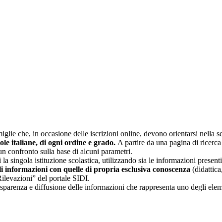
glie che, in occasione delle iscrizioni online, devono orientarsi nella sce
uole italiane, di ogni ordine e grado.
A partire da una pagina di ricerca e
un confronto sulla base di alcuni parametri.
 la singola istituzione scolastica, utilizzando sia le informazioni present
li informazioni con quelle di propria esclusiva conoscenza
(didattica,
Rilevazioni” del portale SIDI.
asparenza e diffusione delle informazioni che rappresenta uno degli eleme