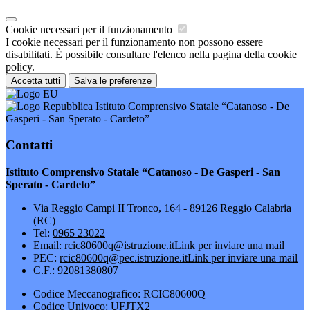
Cookie necessari per il funzionamento
I cookie necessari per il funzionamento non possono essere
disabilitati. È possibile consultare l'elenco nella pagina della cookie
policy.
Accetta tutti
Salva le preferenze
Istituto Comprensivo Statale “Catanoso - De
Gasperi - San Sperato - Cardeto”
Contatti
Istituto Comprensivo Statale “Catanoso - De Gasperi - San
Sperato - Cardeto”
Via Reggio Campi II Tronco, 164 - 89126 Reggio Calabria
(RC)
Tel:
0965 23022
Email:
rcic80600q@istruzione.it
Link per inviare una mail
PEC:
rcic80600q@pec.istruzione.it
Link per inviare una mail
C.F.: 92081380807
Codice Meccanografico: RCIC80600Q
Codice Univoco: UFJTX2