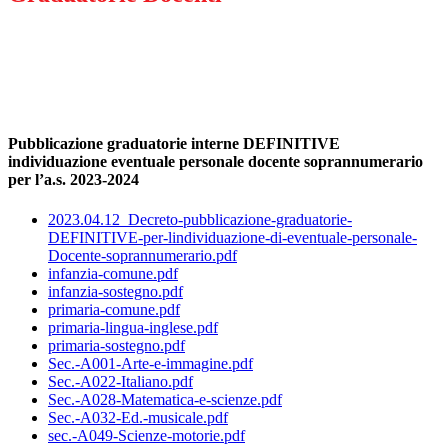
Pubblicazione graduatorie interne DEFINITIVE
individuazione eventuale personale docente soprannumerario
per l’a.s. 2023-2024
2023.04.12_Decreto-pubblicazione-graduatorie-
DEFINITIVE-per-lindividuazione-di-eventuale-personale-
Docente-soprannumerario.pdf
infanzia-comune.pdf
infanzia-sostegno.pdf
primaria-comune.pdf
primaria-lingua-inglese.pdf
primaria-sostegno.pdf
Sec.-A001-Arte-e-immagine.pdf
Sec.-A022-Italiano.pdf
Sec.-A028-Matematica-e-scienze.pdf
Sec.-A032-Ed.-musicale.pdf
sec.-A049-Scienze-motorie.pdf