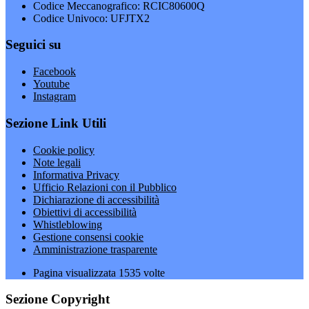
Codice Meccanografico: RCIC80600Q
Codice Univoco: UFJTX2
Seguici su
Facebook
Youtube
Instagram
Sezione Link Utili
Cookie policy
Note legali
Informativa Privacy
Ufficio Relazioni con il Pubblico
Dichiarazione di accessibilità
Obiettivi di accessibilità
Whistleblowing
Gestione consensi cookie
Amministrazione trasparente
Pagina visualizzata
1535
volte
Sezione Copyright