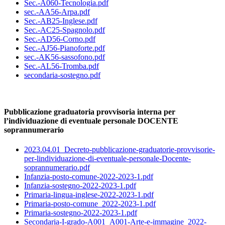
Sec.-A060-Tecnologia.pdf
sec.-AA56-Arpa.pdf
Sec.-AB25-Inglese.pdf
Sec.-AC25-Spagnolo.pdf
Sec.-AD56-Corno.pdf
Sec.-AJ56-Pianoforte.pdf
sec.-AK56-sassofono.pdf
Sec.-AL56-Tromba.pdf
secondaria-sostegno.pdf
Pubblicazione graduatoria provvisoria interna per
l’individuazione di eventuale personale DOCENTE
soprannumerario
2023.04.01_Decreto-pubblicazione-graduatorie-provvisorie-
per-lindividuazione-di-eventuale-personale-Docente-
soprannumerario.pdf
Infanzia-posto-comune-2022-2023-1.pdf
Infanzia-sostegno-2022-2023-1.pdf
Primaria-lingua-inglese-2022-2023-1.pdf
Primaria-posto-comune_2022-2023-1.pdf
Primaria-sostegno-2022-2023-1.pdf
Secondaria-I-grado-A001_A001-Arte-e-immagine_2022-