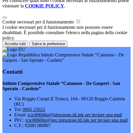
Per conoscere quali sono i cookie necessari al funzionamento potete
visionare la
COOKIE POLICY
.
Cookie necessari per il funzionamento
I cookie necessari per il funzionamento non possono essere
disabilitati. È possibile consultare l'elenco nella pagina della cookie
policy.
Accetta tutti
Salva le preferenze
Istituto Comprensivo Statale “Catanoso - De
Gasperi - San Sperato - Cardeto”
Contatti
Istituto Comprensivo Statale “Catanoso - De Gasperi - San
Sperato - Cardeto”
Via Reggio Campi II Tronco, 164 - 89126 Reggio Calabria
(RC)
Tel:
0965 23022
Email:
rcic80600q@istruzione.it
Link per inviare una mail
PEC:
rcic80600q@pec.istruzione.it
Link per inviare una mail
C.F.: 92081380807