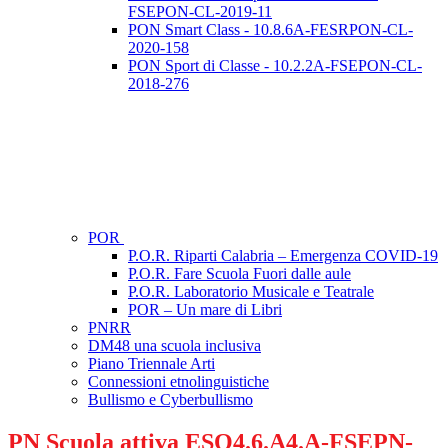
FSEPON-CL-2019-11
PON Smart Class - 10.8.6A-FESRPON-CL-
2020-158
PON Sport di Classe - 10.2.2A-FSEPON-CL-
2018-276
POR
P.O.R. Riparti Calabria – Emergenza COVID-19
P.O.R. Fare Scuola Fuori dalle aule
P.O.R. Laboratorio Musicale e Teatrale
POR – Un mare di Libri
PNRR
DM48 una scuola inclusiva
Piano Triennale Arti
Connessioni etnolinguistiche
Bullismo e Cyberbullismo
PN Scuola attiva ESO4.6.A4.A-FSEPN-