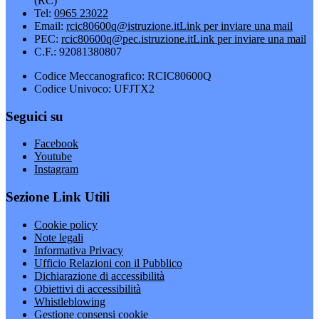
(RC)
Tel:
0965 23022
Email:
rcic80600q@istruzione.it
Link per inviare una mail
PEC:
rcic80600q@pec.istruzione.it
Link per inviare una mail
C.F.: 92081380807
Codice Meccanografico: RCIC80600Q
Codice Univoco: UFJTX2
Seguici su
Facebook
Youtube
Instagram
Sezione Link Utili
Cookie policy
Note legali
Informativa Privacy
Ufficio Relazioni con il Pubblico
Dichiarazione di accessibilità
Obiettivi di accessibilità
Whistleblowing
Gestione consensi cookie