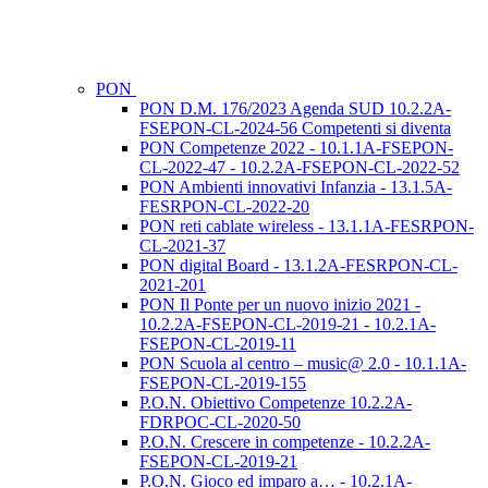
PON
PON D.M. 176/2023 Agenda SUD 10.2.2A-
FSEPON-CL-2024-56 Competenti si diventa
PON Competenze 2022 - 10.1.1A-FSEPON-
CL-2022-47 - 10.2.2A-FSEPON-CL-2022-52
PON Ambienti innovativi Infanzia - 13.1.5A-
FESRPON-CL-2022-20
PON reti cablate wireless - 13.1.1A-FESRPON-
CL-2021-37
PON digital Board - 13.1.2A-FESRPON-CL-
2021-201
PON Il Ponte per un nuovo inizio 2021 -
10.2.2A-FSEPON-CL-2019-21 - 10.2.1A-
FSEPON-CL-2019-11
PON Scuola al centro – music@ 2.0 - 10.1.1A-
FSEPON-CL-2019-155
P.O.N. Obiettivo Competenze 10.2.2A-
FDRPOC-CL-2020-50
P.O.N. Crescere in competenze - 10.2.2A-
FSEPON-CL-2019-21
P.O.N. Gioco ed imparo a… - 10.2.1A-