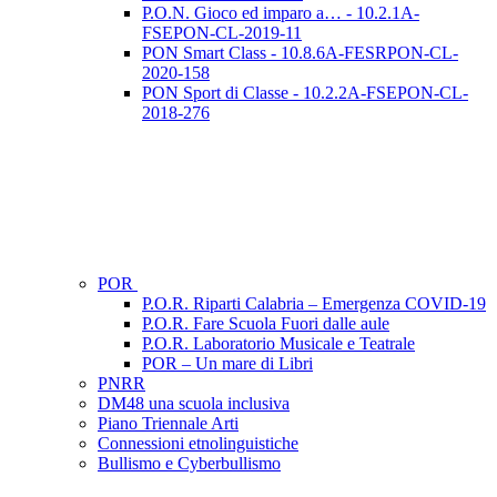
P.O.N. Gioco ed imparo a… - 10.2.1A-
FSEPON-CL-2019-11
PON Smart Class - 10.8.6A-FESRPON-CL-
2020-158
PON Sport di Classe - 10.2.2A-FSEPON-CL-
2018-276
POR
P.O.R. Riparti Calabria – Emergenza COVID-19
P.O.R. Fare Scuola Fuori dalle aule
P.O.R. Laboratorio Musicale e Teatrale
POR – Un mare di Libri
PNRR
DM48 una scuola inclusiva
Piano Triennale Arti
Connessioni etnolinguistiche
Bullismo e Cyberbullismo