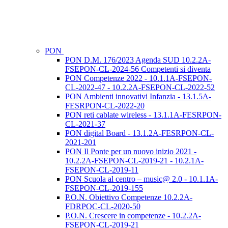
PON
PON D.M. 176/2023 Agenda SUD 10.2.2A-
FSEPON-CL-2024-56 Competenti si diventa
PON Competenze 2022 - 10.1.1A-FSEPON-
CL-2022-47 - 10.2.2A-FSEPON-CL-2022-52
PON Ambienti innovativi Infanzia - 13.1.5A-
FESRPON-CL-2022-20
PON reti cablate wireless - 13.1.1A-FESRPON-
CL-2021-37
PON digital Board - 13.1.2A-FESRPON-CL-
2021-201
PON Il Ponte per un nuovo inizio 2021 -
10.2.2A-FSEPON-CL-2019-21 - 10.2.1A-
FSEPON-CL-2019-11
PON Scuola al centro – music@ 2.0 - 10.1.1A-
FSEPON-CL-2019-155
P.O.N. Obiettivo Competenze 10.2.2A-
FDRPOC-CL-2020-50
P.O.N. Crescere in competenze - 10.2.2A-
FSEPON-CL-2019-21