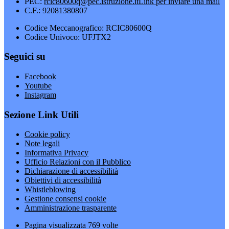
PEC:
rcic80600q@pec.istruzione.it
Link per inviare una mail
C.F.: 92081380807
Codice Meccanografico: RCIC80600Q
Codice Univoco: UFJTX2
Seguici su
Facebook
Youtube
Instagram
Sezione Link Utili
Cookie policy
Note legali
Informativa Privacy
Ufficio Relazioni con il Pubblico
Dichiarazione di accessibilità
Obiettivi di accessibilità
Whistleblowing
Gestione consensi cookie
Amministrazione trasparente
Pagina visualizzata
769
volte